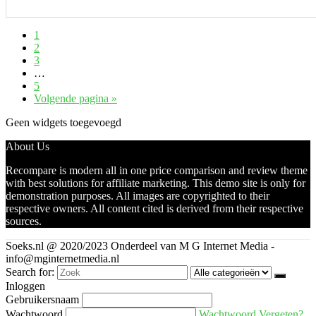
1
2
3
…
5
Volgende pagina »
Geen widgets toegevoegd
About Us
Recompare is modern all in one price comparison and review theme
with best solutions for affiliate marketing. This demo site is only for
demonstration purposes. All images are copyrighted to their
respective owners. All content cited is derived from their respective
sources.
Soeks.nl @ 2020/2023 Onderdeel van M G Internet Media -
info@mginternetmedia.nl
Search for:
Inloggen
Gebruikersnaam
Wachtwoord
Wachtwoord Vergeten?