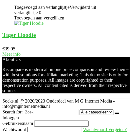
Toegevoegd aan verlanglijstje
Verwijderd uit
verlanglijstje
0
Toevoegen aan vergelijken
Tiger Hoodie
€
39.95
Meer info
+
About Us
Recompare is modern all in one price comparison and review theme
with best solutions for affiliate marketing. This demo site is only for
demonstration purposes. All images are copyrighted to their
respective owners. All content cited is derived from their respective
sources.
Soeks.nl @ 2020/2023 Onderdeel van M G Internet Media -
info@mginternetmedia.nl
Search for:
Inloggen
Gebruikersnaam
Wachtwoord
Wachtwoord Vergeten?